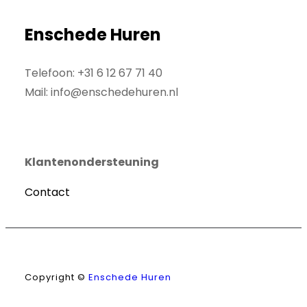
Enschede Huren
Telefoon: +31 6 12 67 71 40
Mail: info@enschedehuren.nl
Klantenondersteuning
Contact
Facebook
LinkedIn
X
Inst
Copyright ©
Enschede Huren